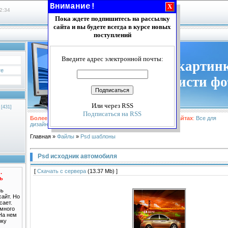
Внимание!
X
2:34
Пока ждете подпишитесь на рассылку
сайта и вы будете всегда в курсе новых
Главная
|
Каталог файлов
поступлений
Введите адрес электронной почты:
Векторные картинк
те
шаблоны, кисти ф
Или через RSS
[431]
Подписаться на RSS
Более подробно можно посмотреть материалы на сайтах
:
Все для
дизайнера
и
Шаблоны сайтов
Главная
»
Файлы
»
Psd шаблоны
Psd исходник автомобиля
[
Скачать с сервера
(13.37 Mb) ]
.
ть
нь
айт. Но
сает.
 много
 На нем
рку