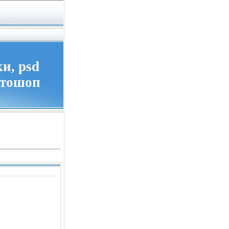
и, psd
отошоп