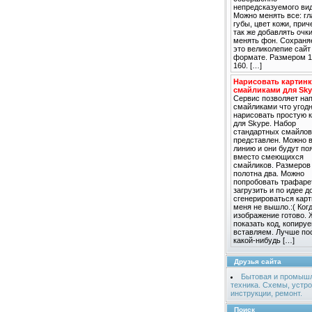
непредсказуемого вид
Можно менять все: гл
губы, цвет кожи, прич
так же добавлять очки
менять фон. Сохраня
это великолепие сай
формате. Размером 1
160. […]
Нарисовать картинк
смайликами для Sk
Сервис позволяет на
смайликами что угодн
нарисовать простую 
для Skype. Набор
стандартных смайлов
представлен. Можно 
линию и они будут по
вместо смеющихся
смайликов. Размеров
полотна два. Можно
попробовать трафаре
загрузить и по идее 
сгенерироваться карт
меня не вышло.:( Ког
изображение готово.
показать код, копируе
вставляем. Лучше по
какой-нибудь […]
Друзья сайта
Бытовая и промыш
техника. Схемы, устро
инструкции, ремонт.
Поиск