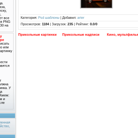
а.
аза,
еску,
,
Категория
:
Psd шаблоны
|
Добавил
:
arter
ет все
т в PNG
Просмотров
:
1184
|
Загрузок
:
235
|
Рейтинг
:
0.0
/
0
30 на
Прикольные картинки
Прикольные надписи
Кино, мультфиль
у
ype
писать
о или
картинку
вести
явятся
т
должна
инка. У
да
 Жмем:
м и
сле
ленная
йство,