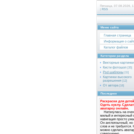
Пятница, 07.08.2026, 1
|
RSS
Меню сайта
Главная страница
Информация о сай
Каталог файлов
Категории раздела
Векторные картинки
Кисти фотошоп
[35]
Psd шаблоны
[11]
Картинки высокого
разрешения
[12]
От автора
[16]
Последнее
Раскраски для детей
Одеть куклу. Сдела
аватарку онлайн.
Наткнулась на оче
милый и интересный с
навигация просто ужа
Он англоязычный, но
слов и не требуется.
можно сделать авата
совершенно