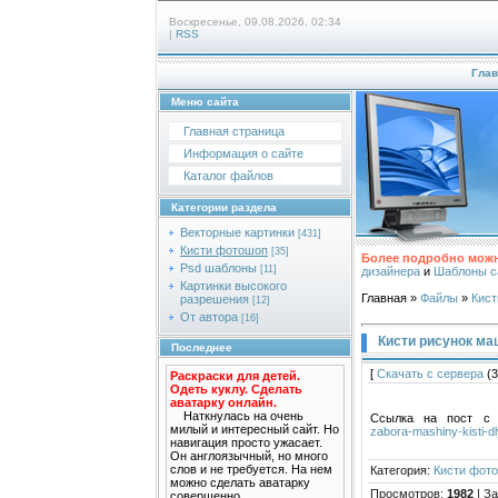
Воскресенье, 09.08.2026, 02:34
|
RSS
Глав
Меню сайта
Главная страница
Информация о сайте
Каталог файлов
Категории раздела
Векторные картинки
[431]
Кисти фотошоп
[35]
Более подробно можн
Psd шаблоны
[11]
дизайнера
и
Шаблоны с
Картинки высокого
Главная
»
Файлы
»
Кис
разрешения
[12]
От автора
[16]
Кисти рисунок ма
Последнее
[
Скачать с сервера
(3
Раскраски для детей.
Одеть куклу. Сделать
аватарку онлайн.
Наткнулась на очень
Ссылка на пост с 
милый и интересный сайт. Но
zabora-mashiny-kisti-dl
навигация просто ужасает.
Он англоязычный, но много
слов и не требуется. На нем
Категория
:
Кисти фот
можно сделать аватарку
Просмотров
:
1982
|
За
совершенно