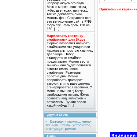
непредсказуемого вида.
Можно менять все: глаза,
Прикольные картинк
губы, цвет кожи, прическу,
так же добавлять очки,
менять фон. Сохраняет все
это великолепие сайт в PNG
формате. Размером 130 на
160. […]
Нарисовать картинку
смайликами для Skype
Сервис позволяет написать
смайликами что угодно или
нарисовать простую картинку
для Skype. Набор
стандартных смайлов
представлен. Можно вести
линию и они будут появятся
вместо смеющихся
смайликов. Размеров
полотна два. Можно
попробовать трафарет
загрузить и по идее должна
сгенерироваться картинка. У
меня не вышло.:( Когда
изображение готово. Жмем:
показать код, копируем и
вставляем. Лучше после
какой-нибудь […]
Друзья сайта
Бытовая и промышленная
техника. Схемы, устройство,
инструкции, ремонт.
Внимание
Поиск