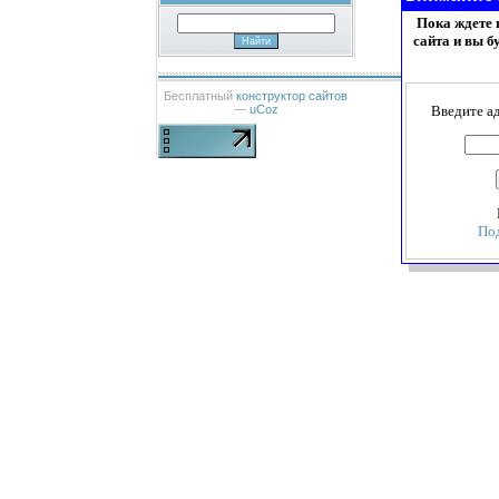
Пока ждете 
сайта и вы б
Бесплатный
конструктор сайтов
Введите а
—
uCoz
По