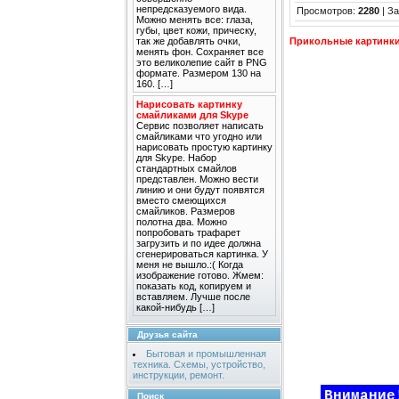
непредсказуемого вида.
Просмотров
:
2280
|
За
Можно менять все: глаза,
губы, цвет кожи, прическу,
так же добавлять очки,
Прикольные картинк
менять фон. Сохраняет все
это великолепие сайт в PNG
формате. Размером 130 на
160. […]
Нарисовать картинку
смайликами для Skype
Сервис позволяет написать
смайликами что угодно или
нарисовать простую картинку
для Skype. Набор
стандартных смайлов
представлен. Можно вести
линию и они будут появятся
вместо смеющихся
смайликов. Размеров
полотна два. Можно
попробовать трафарет
загрузить и по идее должна
сгенерироваться картинка. У
меня не вышло.:( Когда
изображение готово. Жмем:
показать код, копируем и
вставляем. Лучше после
какой-нибудь […]
Друзья сайта
Бытовая и промышленная
техника. Схемы, устройство,
инструкции, ремонт.
Внимание
Поиск