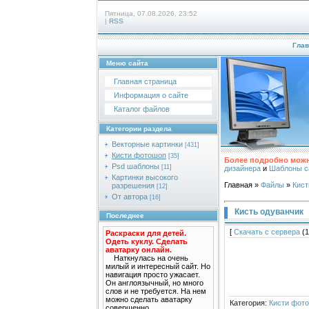
Пятница, 07.08.2026, 23:52
|
RSS
Глав
Меню сайта
Главная страница
Информация о сайте
Каталог файлов
Категории раздела
Векторные картинки
[431]
Кисти фотошоп
[35]
Более подробно можн
Psd шаблоны
[11]
дизайнера
и
Шаблоны с
Картинки высокого
Главная
»
Файлы
»
Кис
разрешения
[12]
От автора
[16]
Кисть одуванчик
Последнее
[
Скачать с сервера
(1
Раскраски для детей.
Одеть куклу. Сделать
аватарку онлайн.
Наткнулась на очень
милый и интересный сайт. Но
навигация просто ужасает.
Он англоязычный, но много
слов и не требуется. На нем
можно сделать аватарку
Категория
:
Кисти фот
совершенно