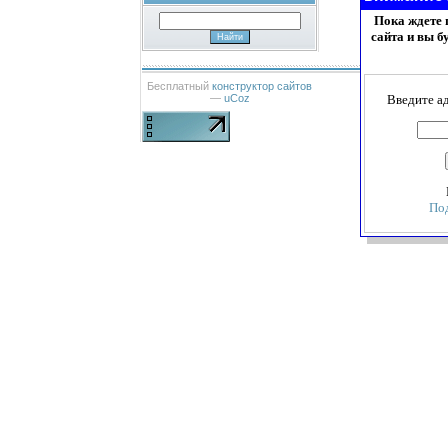
Пока ждете 
сайта и вы б
Бесплатный
конструктор сайтов
Введите а
—
uCoz
По